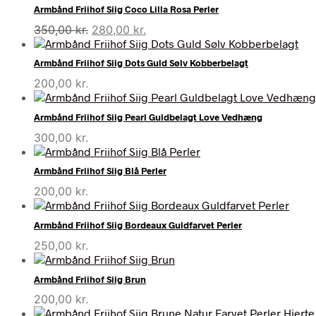
var:
er:
Armbånd Friihof Siig Coco Lilla Rosa Perler
575,00 kr..
300,00 kr..
Den
Den
350,00
kr.
280,00
kr.
oprindelige
aktuelle
pris
pris
Armbånd Friihof Siig Dots Guld Sølv Kobberbelagt
var:
er:
200,00
kr.
350,00 kr..
280,00 kr..
Armbånd Friihof Siig Pearl Guldbelagt Love Vedhæng
300,00
kr.
Armbånd Friihof Siig Blå Perler
200,00
kr.
Armbånd Friihof Siig Bordeaux Guldfarvet Perler
250,00
kr.
Armbånd Friihof Siig Brun
200,00
kr.