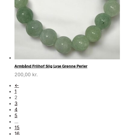
Armbånd Friihof Siig Lyse Grønne Perler
200,00
kr.
←
1
2
3
4
5
…
15
16