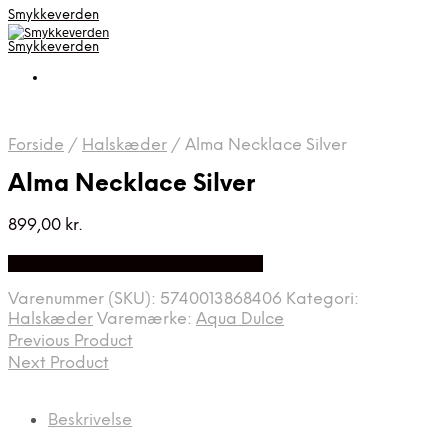
Smykkeverden
Smykkeverden
Forside
/
Halskæder
/
Alma Necklace Silver
Alma Necklace Silver
899,00
kr.
Bedste Pris Fundet på Price Index
Varenummer (SKU):
5740013868406
Kategori:
Halskæder
Varemærke:
Aqua Dulce
Previous Product
Next Product
Beskrivelse