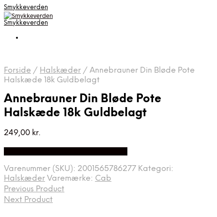
Smykkeverden
Smykkeverden
Forside
/
Halskæder
/
Annebrauner Din Bløde Pote
Halskæde 18k Guldbelagt
Annebrauner Din Bløde Pote
Halskæde 18k Guldbelagt
249,00
kr.
Bedste Pris Fundet på Price Index
Varenummer (SKU):
2001565786277
Kategori:
Halskæder
Varemærke:
Cab
Previous Product
Next Product