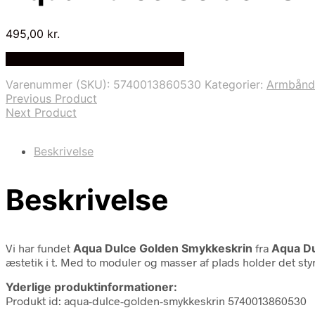
495,00
kr.
Bedste Pris Fundet på Price Index
Varenummer (SKU):
5740013860530
Kategorier:
Armbånd
Previous Product
Next Product
Beskrivelse
Beskrivelse
Vi har fundet
Aqua Dulce Golden Smykkeskrin
fra
Aqua D
æstetik i t. Med to moduler og masser af plads holder det styr
Yderlige produktinformationer:
Produkt id: aqua-dulce-golden-smykkeskrin 5740013860530