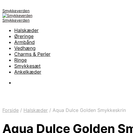
Smykkeverden
Smykkeverden
Halskæder
Øreringe
Armbånd
Vedhæng
Charms & Perler
Ringe
Smykkesæt
Ankelkæder
Forside
/
Halskæder
/
Aqua Dulce Golden Smykkeskrin
Aqua Dulce Golden S