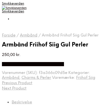
Smykkeverden
Smykkeverden
Forside
/
Armbånd
/
Armbånd Friihof Siig Gul Perler
Armbånd Friihof Siig Gul Perler
250,00
kr.
Bedste Pris Fundet på Price Index
Varenummer (SKU):
f3a366c09d5e
Kategorier:
Armbånd
,
Charms & Perler
Varemærke:
Friihof Siig
Previous Product
Next Product
Beskrivelse