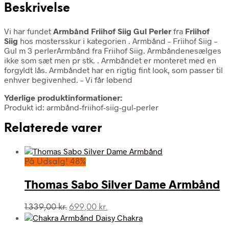
Beskrivelse
Vi har fundet
Armbånd Friihof Siig Gul Perler
fra
Friihof
Siig
hos mostersskur i kategorien
. Armbånd – Friihof Siig –
Gul m 3 perlerArmbånd fra Friihof Siig. Armbåndenesælges
ikke som sæt men pr stk. . Armbåndet er monteret med en
forgyldt lås. Armbåndet har en rigtig fint look, som passer til
enhver begivenhed. – Vi får løbend
Yderlige produktinformationer:
Produkt id: armbånd-friihof-siig-gul-perler
Relaterede varer
På Udsalg! 48%
Thomas Sabo Silver Dame Armbånd
Den
Den
1.339,00
kr.
699,00
kr.
oprindelige
aktuelle
pris
pris