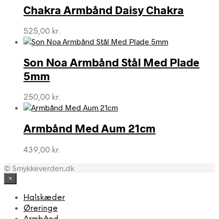
var:
er:
Chakra Armbånd Daisy Chakra
1.339,00 kr..
699,00 kr..
525,00
kr.
Son Noa Armbånd Stål Med Plade
5mm
250,00
kr.
Armbånd Med Aum 21cm
439,00
kr.
© Smykkeverden.dk
×
Halskæder
Øreringe