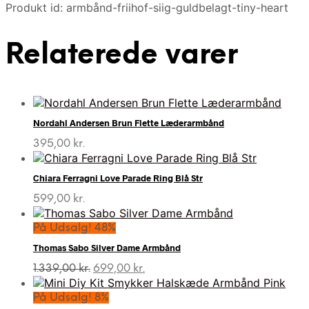
Produkt id: armbånd-friihof-siig-guldbelagt-tiny-heart
Relaterede varer
Nordahl Andersen Brun Flette Læderarmbånd
395,00
kr.
Chiara Ferragni Love Parade Ring Blå Str
599,00
kr.
På Udsalg! 48%
Thomas Sabo Silver Dame Armbånd
Den
Den
1.339,00
kr.
699,00
kr.
oprindelige
aktuelle
pris
pris
På Udsalg! 8%
var:
er: