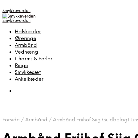
Smykkeverden
Smykkeverden
Halskæder
Øreringe
Armbånd
Vedhæng
Charms & Perler
Ringe
Smykkesæt
Ankelkæder
Forside
/
Armbånd
/
Armbånd Friihof Siig Guldbelagt Tin