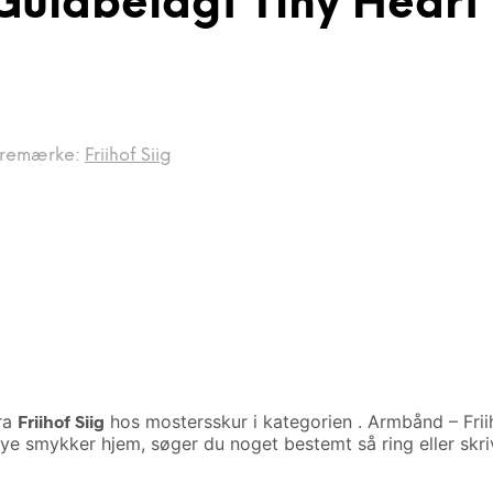
Guldbelagt Tiny Heart
remærke:
Friihof Siig
ra
Friihof Siig
hos mostersskur i kategorien
. Armbånd – Frii
nye smykker hjem, søger du noget bestemt så ring eller skri