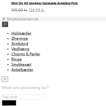
Mini Diy Kit Smykker Halskæde Armbånd Pink
1.339,00 kr..
699,00 kr..
Den
Den
140,00
kr.
128,95
kr.
oprindelige
aktuelle
© Smykkeverden.dk
pris
pris
var:
er:
×
140,00 kr..
128,95 kr..
Halskæder
Øreringe
Armbånd
Vedhæng
Charms & Perler
Ringe
Smykkesæt
Ankelkæder
×
What are you looking for?