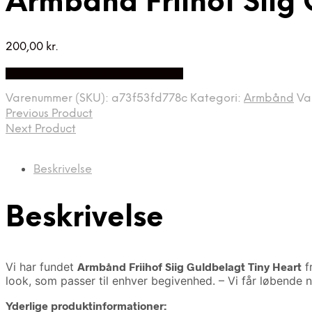
Armbånd Friihof Siig 
200,00
kr.
Bedste Pris Fundet på Price Index
Varenummer (SKU):
a73f53fd778c
Kategori:
Armbånd
Va
Previous Product
Next Product
Beskrivelse
Beskrivelse
Vi har fundet
Armbånd Friihof Siig Guldbelagt Tiny Heart
f
look, som passer til enhver begivenhed. – Vi får løbende 
Yderlige produktinformationer: