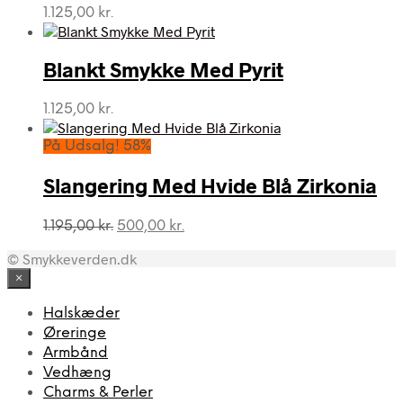
1.125,00
kr.
Blankt Smykke Med Pyrit
1.125,00
kr.
På Udsalg! 58%
Slangering Med Hvide Blå Zirkonia
Den
Den
1.195,00
kr.
500,00
kr.
oprindelige
aktuelle
© Smykkeverden.dk
pris
pris
var:
er:
×
1.195,00 kr..
500,00 kr..
Halskæder
Øreringe
Armbånd
Vedhæng
Charms & Perler