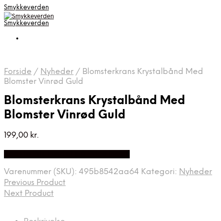
Smykkeverden
Smykkeverden
Forside
/
Nyheder
/
Blomsterkrans Krystalbånd Med
Blomster Vinrød Guld
Blomsterkrans Krystalbånd Med
Blomster Vinrød Guld
199,00
kr.
Bedste Pris Fundet på Price Index
Varenummer (SKU):
495b8542aa64
Kategori:
Nyheder
Previous Product
Next Product