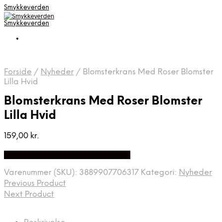
Smykkeverden
Smykkeverden
Forside
/
Nyheder
/
Blomsterkrans Med Roser Blomster
Lilla Hvid
Blomsterkrans Med Roser Blomster
Lilla Hvid
159,00
kr.
Bedste Pris Fundet på Price Index
Varenummer (SKU):
3889907706317
Kategori:
Nyheder
Previous Product
Next Product