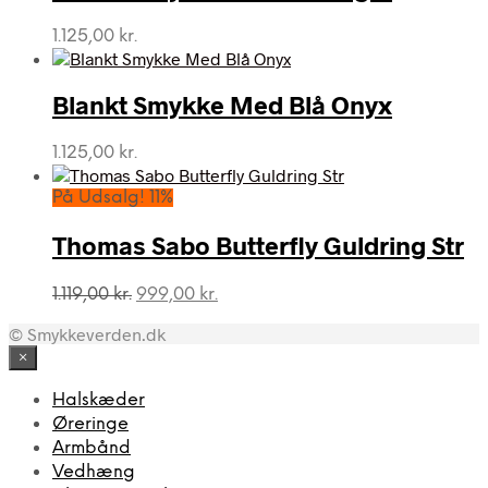
1.125,00
kr.
Blankt Smykke Med Blå Onyx
1.125,00
kr.
På Udsalg! 11%
Thomas Sabo Butterfly Guldring Str
Den
Den
1.119,00
kr.
999,00
kr.
oprindelige
aktuelle
© Smykkeverden.dk
pris
pris
var:
er:
×
1.119,00 kr..
999,00 kr..
Halskæder
Øreringe
Armbånd
Vedhæng