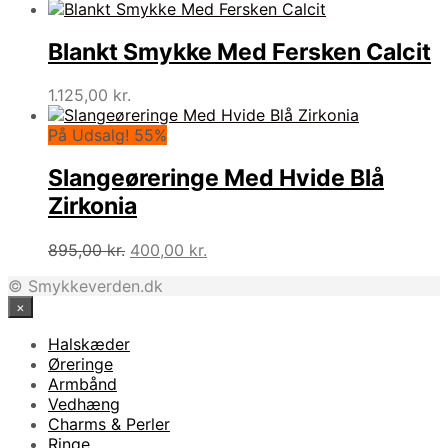
Blankt Smykke Med Fersken Calcit
1.125,00
kr.
På Udsalg! 55%
Slangeøreringe Med Hvide Blå
Zirkonia
Den
Den
895,00
kr.
400,00
kr.
oprindelige
aktuelle
© Smykkeverden.dk
pris
pris
×
var:
er:
895,00 kr..
400,00 kr..
Halskæder
Øreringe
Armbånd
Vedhæng
Charms & Perler
Ringe