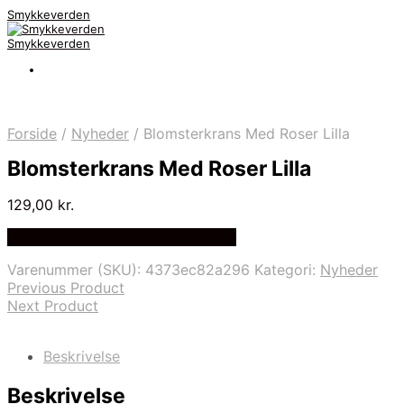
Smykkeverden
Smykkeverden
Forside
/
Nyheder
/
Blomsterkrans Med Roser Lilla
Blomsterkrans Med Roser Lilla
129,00
kr.
Bedste Pris Fundet på Price Index
Varenummer (SKU):
4373ec82a296
Kategori:
Nyheder
Previous Product
Next Product
Beskrivelse
Beskrivelse