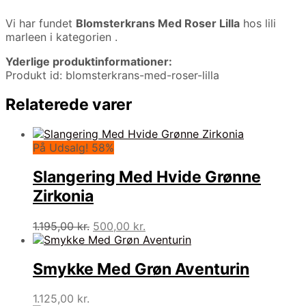
Vi har fundet
Blomsterkrans Med Roser Lilla
hos lili
marleen i kategorien
.
Yderlige produktinformationer:
Produkt id: blomsterkrans-med-roser-lilla
Relaterede varer
På Udsalg! 58%
Slangering Med Hvide Grønne
Zirkonia
Den
Den
1.195,00
kr.
500,00
kr.
oprindelige
aktuelle
pris
pris
var:
er:
Smykke Med Grøn Aventurin
1.195,00 kr..
500,00 kr..
1.125,00
kr.