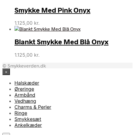
pris
pris
Smykke Med Pink Onyx
var:
er:
850,00 kr..
680,00 kr..
1.125,00
kr.
Blankt Smykke Med Blå Onyx
1.125,00
kr.
© Smykkeverden.dk
×
Halskæder
Øreringe
Armbånd
Vedhæng
Charms & Perler
Ringe
Smykkesæt
Ankelkæder