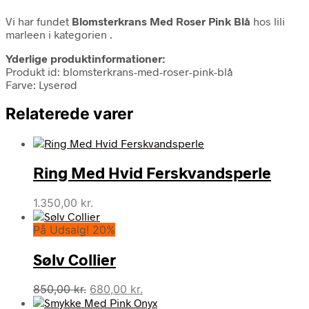
Vi har fundet
Blomsterkrans Med Roser Pink Blå
hos lili
marleen i kategorien
.
Yderlige produktinformationer:
Produkt id: blomsterkrans-med-roser-pink-blå
Farve: Lyserød
Relaterede varer
Ring Med Hvid Ferskvandsperle
1.350,00
kr.
På Udsalg! 20%
Sølv Collier
Den
Den
850,00
kr.
680,00
kr.
oprindelige
aktuelle