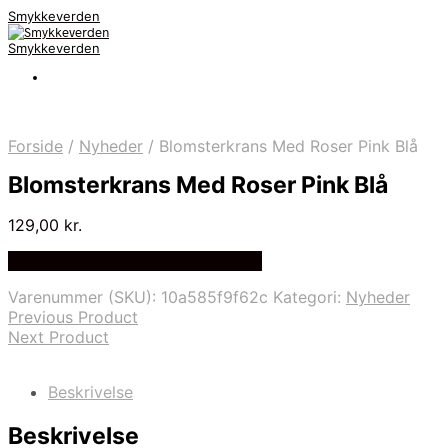
Smykkeverden
Smykkeverden
Forside
/
Nyheder
/
Blomsterkrans Med Roser Pink Blå
Blomsterkrans Med Roser Pink Blå
129,00
kr.
Bedste Pris Fundet på Price Index
Varenummer (SKU):
10a585f9f62c
Kategori:
Nyheder
Previous Product
Next Product
Beskrivelse
Beskrivelse