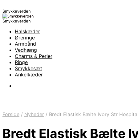
Smykkeverden
Smykkeverden
Halskæder
Øreringe
Armbånd
Vedhæng
Charms & Perler
Ringe
Smykkesæt
Ankelkæder
Forside
/
Nyheder
/
Bredt Elastisk Bælte Ivory Str Hospita
Bredt Elastisk Bælte I