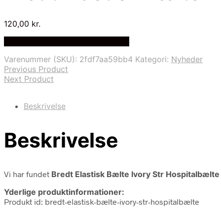
120,00
kr.
Bedste Pris Fundet på Price Index
Varenummer (SKU):
2fdf7aa59bb4
Kategori:
Nyheder
Previous Product
Next Product
Beskrivelse
Beskrivelse
Vi har fundet
Bredt Elastisk Bælte Ivory Str Hospitalbælte
Yderlige produktinformationer:
Produkt id: bredt-elastisk-bælte-ivory-str-hospitalbælte