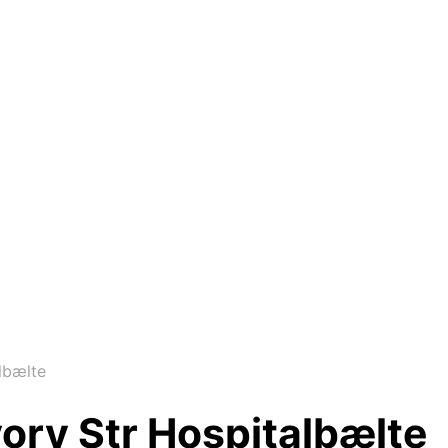
lbælte
vory Str Hospitalbælte