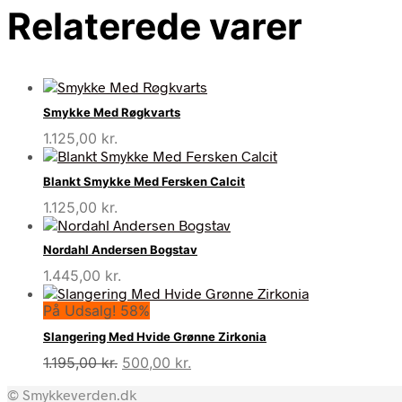
Relaterede varer
Smykke Med Røgkvarts
1.125,00
kr.
Blankt Smykke Med Fersken Calcit
1.125,00
kr.
Nordahl Andersen Bogstav
1.445,00
kr.
På Udsalg! 58%
Slangering Med Hvide Grønne Zirkonia
Den
Den
1.195,00
kr.
500,00
kr.
oprindelige
aktuelle
© Smykkeverden.dk
pris
pris