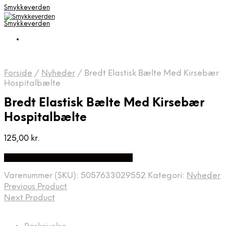
Smykkeverden
Smykkeverden
Forside
/
Nyheder
/
Bredt Elastisk Bælte Med Kirsebær
Hospitalbælte
Bredt Elastisk Bælte Med Kirsebær
Hospitalbælte
125,00
kr.
Bedste Pris Fundet på Price Index
Varenummer (SKU):
5057633029552
Kategori:
Nyheder
Previous Product
Next Product