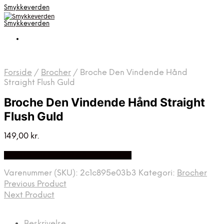
Smykkeverden
Smykkeverden
Forside
/
Brocher
/
Broche Den Vindende Hånd
Straight Flush Guld
Broche Den Vindende Hånd Straight
Flush Guld
149,00
kr.
Bedste Pris Fundet på Price Index
Varenummer (SKU):
2c1c895e03b3
Kategori:
Brocher
Previous Product
Next Product
Beskrivelse