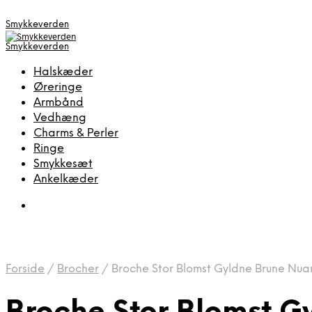
Smykkeverden
Smykkeverden
Halskæder
Øreringe
Armbånd
Vedhæng
Charms & Perler
Ringe
Smykkesæt
Ankelkæder
Forside
/
Brocher
/
Broche Stor Blomst Gyldne Brune Nua