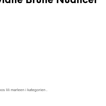
yldne Brune Nuancer
os lili marleen i kategorien
.