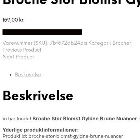
Broche Stor Blomst G
159,00
kr.
Bedste Pris Fundet på Price Index
Varenummer (SKU):
7bf672db24aa
Kategori:
Brocher
Previous Product
Next Product
Beskrivelse
Beskrivelse
Vi har fundet
Broche Stor Blomst Gyldne Brune Nuancer
h
Yderlige produktinformationer:
Produkt id: broche-stor-blomst-gyldne-brune-nuancer