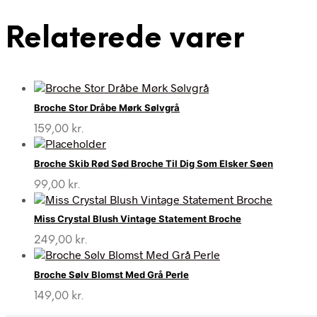
Relaterede varer
Broche Stor Dråbe Mørk Sølvgrå
159,00
kr.
Broche Skib Rød Sød Broche Til Dig Som Elsker Søen
99,00
kr.
Miss Crystal Blush Vintage Statement Broche
249,00
kr.
Broche Sølv Blomst Med Grå Perle
149,00
kr.