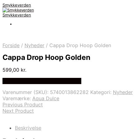
Smykkeverden
Smykkeverden
Forside
/
Nyheder
/
Cappa Drop Hoop Golden
Cappa Drop Hoop Golden
599,00
kr.
Bedste Pris Fundet på Price Index
Varenummer (SKU):
5740013862282
Kategori:
Nyheder
Varemærke:
Aqua Dulce
Previous Product
Next Product
Beskrivelse