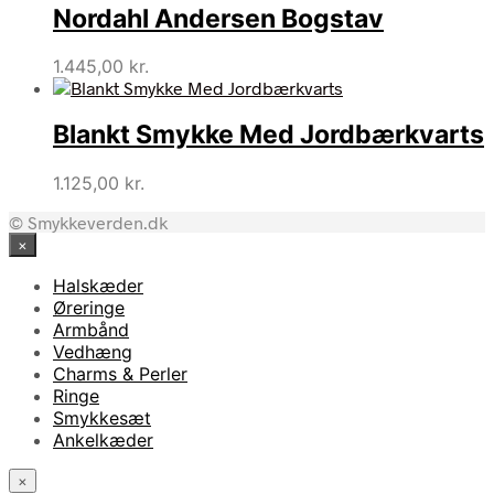
Nordahl Andersen Bogstav
1.445,00
kr.
Blankt Smykke Med Jordbærkvarts
1.125,00
kr.
© Smykkeverden.dk
×
Halskæder
Øreringe
Armbånd
Vedhæng
Charms & Perler
Ringe
Smykkesæt
Ankelkæder
×