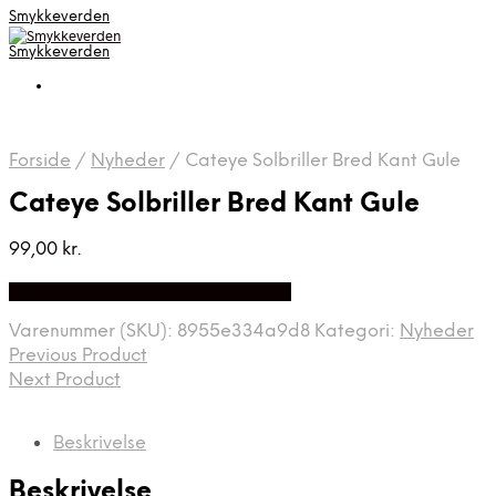
Smykkeverden
Smykkeverden
Forside
/
Nyheder
/
Cateye Solbriller Bred Kant Gule
Cateye Solbriller Bred Kant Gule
99,00
kr.
Bedste Pris Fundet på Price Index
Varenummer (SKU):
8955e334a9d8
Kategori:
Nyheder
Previous Product
Next Product
Beskrivelse
Beskrivelse