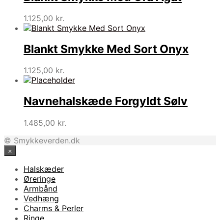
895,00 kr..
400,00 kr..
1.125,00
kr.
Blankt Smykke Med Sort Onyx
1.125,00
kr.
Navnehalskæde Forgyldt Sølv
1.485,00
kr.
© Smykkeverden.dk
×
Halskæder
Øreringe
Armbånd
Vedhæng
Charms & Perler
Ringe