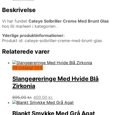
Beskrivelse
Vi har fundet
Cateye Solbriller Creme Med Brunt Glas
hos lili marleen i kategorien
.
Yderlige produktinformationer:
Produkt id: cateye-solbriller-creme-med-brunt-glas
Relaterede varer
På Udsalg! 55%
Slangeøreringe Med Hvide Blå
Zirkonia
Den
Den
895,00
kr.
400,00
kr.
oprindelige
aktuelle
pris
pris
var:
er:
Blankt Smykke Med Grå Agat