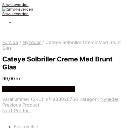
Smykkeverden
Smykkeverden
Forside
/
Nyheder
/
Cateye Solbriller Creme Med Brunt
Glas
Cateye Solbriller Creme Med Brunt
Glas
99,00
kr.
Bedste Pris Fundet på Price Index
Varenummer (SKU):
cf4a83020768
Kategori:
Nyheder
Previous Product
Next Product
Beskrivelse