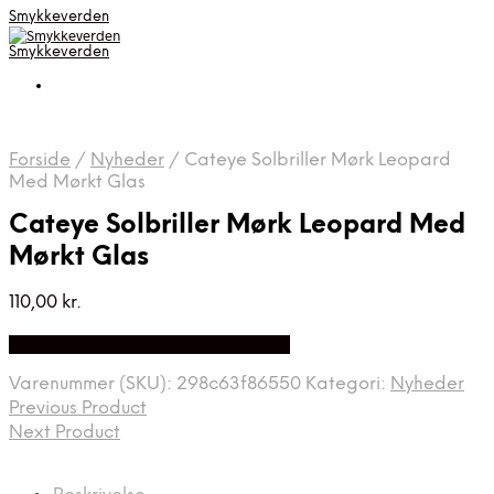
Smykkeverden
Smykkeverden
Forside
/
Nyheder
/
Cateye Solbriller Mørk Leopard
Med Mørkt Glas
Cateye Solbriller Mørk Leopard Med
Mørkt Glas
110,00
kr.
Bedste Pris Fundet på Price Index
Varenummer (SKU):
298c63f86550
Kategori:
Nyheder
Previous Product
Next Product