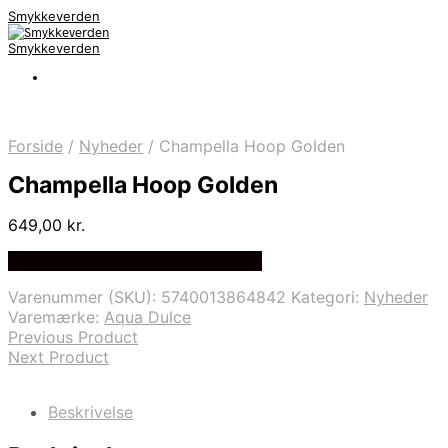
Smykkeverden
Smykkeverden
Forside
/
Nyheder
/
Champella Hoop Golden
Champella Hoop Golden
649,00
kr.
Bedste Pris Fundet på Price Index
Varenummer (SKU):
5740013864842
Kategori:
Nyheder
Varemærke:
Aqua Dulce
Previous Product
Next Product
Beskrivelse