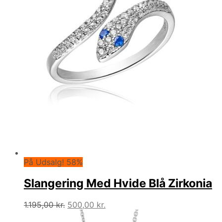
På Udsalg! 58%
Slangering Med Hvide Blå Zirkonia
Den
Den
1.195,00
kr.
500,00
kr.
oprindelige
aktuelle