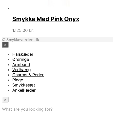
Smykke Med Pink Onyx
1.125,00
kr.
© Smykkeverden.dk
×
Halskæder
Øreringe
Armbånd
Vedhæng
Charms & Perler
Ringe
Smykkesæt
Ankelkæder
×
What are you looking for?