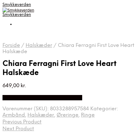
Smykkeverden
Smykkeverden
Forside
/
Halskæder
/
Chiara Ferragni First Love Heart
Halskæde
Chiara Ferragni First Love Heart
Halskæde
649,00
kr.
Bedste Pris Fundet på Price Index
Varenummer (SKU):
8033288957584
Kategorier:
Armbånd
,
Halskæder
,
Øreringe
,
Ringe
Previous Product
Next Product