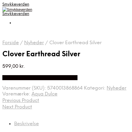
Smykkeverden
Smykkeverden
Forside
/
Nyheder
/
Clover Earthread Silver
Clover Earthread Silver
599,00
kr.
Bedste Pris Fundet på Price Index
Varenummer (SKU):
5740013868864
Kategori:
Nyheder
Varemærke:
Aqua Dulce
Previous Product
Next Product
Beskrivelse