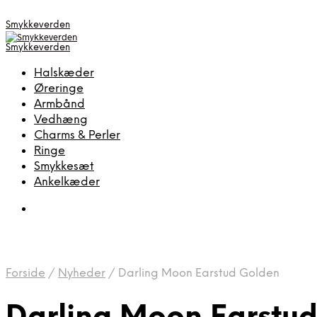
Smykkeverden
Smykkeverden
Halskæder
Øreringe
Armbånd
Vedhæng
Charms & Perler
Ringe
Smykkesæt
Ankelkæder
Forside
/
Nyheder
/
Darling Moon Earstud Golden