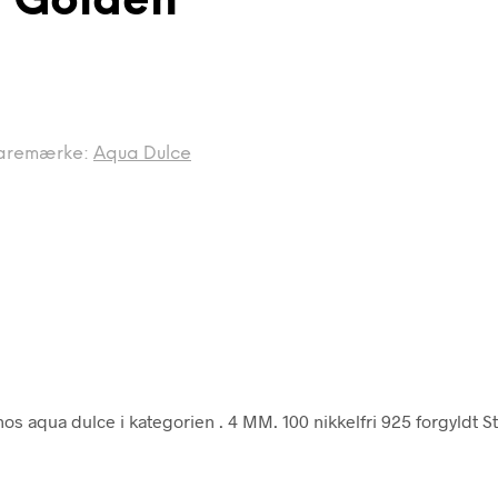
d Golden
aremærke:
Aqua Dulce
os aqua dulce i kategorien
. 4 MM. 100 nikkelfri 925 forgyldt S