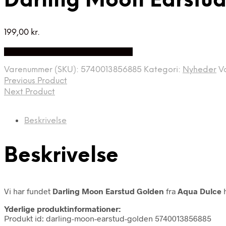
Darling Moon Earstu
199,00
kr.
Bedste Pris Fundet på Price Index
Varenummer (SKU):
5740013856885
Kategori:
Nyheder
V
Previous Product
Next Product
Beskrivelse
Beskrivelse
Vi har fundet
Darling Moon Earstud Golden
fra
Aqua Dulce
h
Yderlige produktinformationer:
Produkt id: darling-moon-earstud-golden 5740013856885