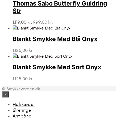
1.195,00 kr..
500,00 kr..
Thomas Sabo Butterfly Guldring
Str
Den
Den
1.119,00
kr.
999,00
kr.
oprindelige
aktuelle
pris
pris
var:
er:
Blankt Smykke Med Blå Onyx
1.119,00 kr..
999,00 kr..
1.125,00
kr.
Blankt Smykke Med Sort Onyx
1.125,00
kr.
© Smykkeverden.dk
×
Halskæder
Øreringe
Armbånd