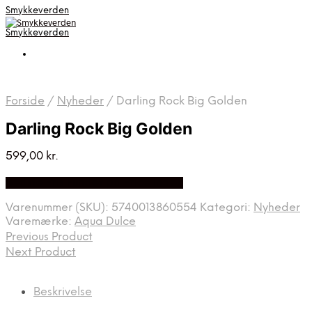
Smykkeverden
Smykkeverden
Forside
/
Nyheder
/
Darling Rock Big Golden
Darling Rock Big Golden
599,00
kr.
Bedste Pris Fundet på Price Index
Varenummer (SKU):
5740013860554
Kategori:
Nyheder
Varemærke:
Aqua Dulce
Previous Product
Next Product
Beskrivelse