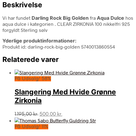
Beskrivelse
Vi har fundet
Darling Rock Big Golden
fra
Aqua Dulce
hos
aqua dulce i kategorien
. CLEAR ZIRKONIA 100 nikkelfri 925
forgyldt Sterling sølv
Yderlige produktinformationer:
Produkt id: darling-rock-big-golden 5740013860554
Relaterede varer
På Udsalg! 58%
Slangering Med Hvide Grønne
Zirkonia
Den
Den
1.195,00
kr.
500,00
kr.
oprindelige
aktuelle
pris
pris
På Udsalg! 11%
var:
er: