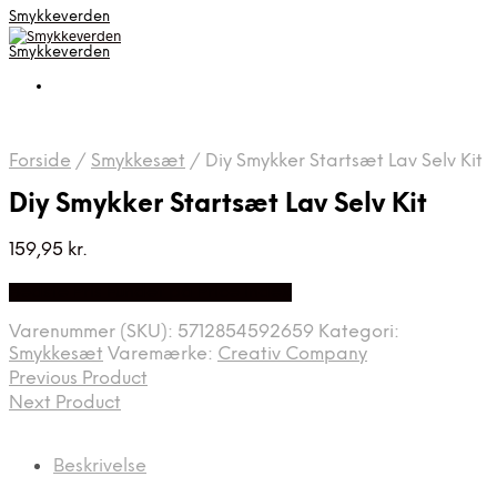
Smykkeverden
Smykkeverden
Forside
/
Smykkesæt
/
Diy Smykker Startsæt Lav Selv Kit
Diy Smykker Startsæt Lav Selv Kit
159,95
kr.
Bedste Pris Fundet på Price Index
Varenummer (SKU):
5712854592659
Kategori:
Smykkesæt
Varemærke:
Creativ Company
Previous Product
Next Product
Beskrivelse