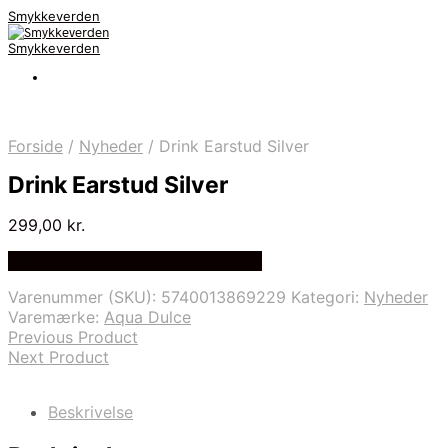
Smykkeverden
Smykkeverden
Forside
/
Nyheder
/
Drink Earstud Silver
Drink Earstud Silver
299,00
kr.
Bedste Pris Fundet på Price Index
Varenummer (SKU):
5740013869229
Kategori:
Nyheder
Varemærke:
Aqua Dulce
Previous Product
Next Product
Beskrivelse