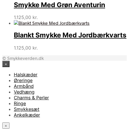
Smykke Med Grøn Aventurin
1.125,00
kr.
Blankt Smykke Med Jordbærkvarts
1.125,00
kr.
© Smykkeverden.dk
×
Halskæder
Øreringe
Armbånd
Vedhæng
Charms & Perler
Ringe
Smykkesæt
Ankelkæder
×