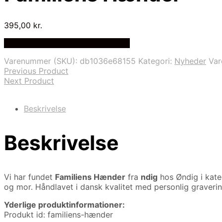
395,00
kr.
Bedste Pris Fundet på Price Index
Varenummer (SKU):
db1036e68155
Kategori:
Nyheder
Va
Previous Product
Next Product
Beskrivelse
Beskrivelse
Vi har fundet
Familiens Hænder
fra
ndig
hos Øndig i kat
og mor. Håndlavet i dansk kvalitet med personlig graverin
Yderlige produktinformationer:
Produkt id: familiens-hænder