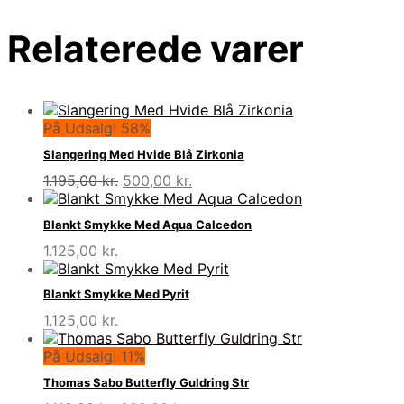
Relaterede varer
På Udsalg! 58%
Slangering Med Hvide Blå Zirkonia
Den
Den
1.195,00
kr.
500,00
kr.
oprindelige
aktuelle
pris
pris
Blankt Smykke Med Aqua Calcedon
var:
er:
1.125,00
kr.
1.195,00 kr..
500,00 kr..
Blankt Smykke Med Pyrit
1.125,00
kr.
På Udsalg! 11%
Thomas Sabo Butterfly Guldring Str