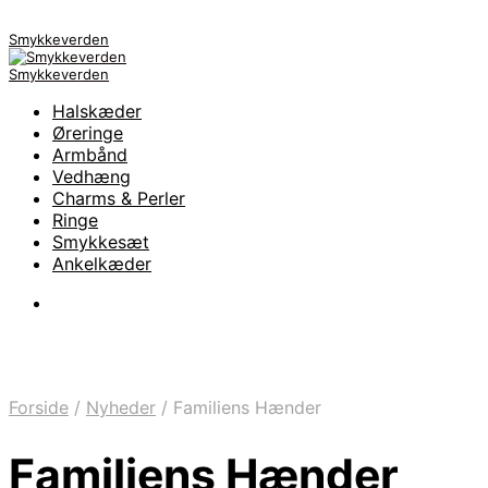
Smykkeverden
Smykkeverden
Halskæder
Øreringe
Armbånd
Vedhæng
Charms & Perler
Ringe
Smykkesæt
Ankelkæder
Forside
/
Nyheder
/
Familiens Hænder
Familiens Hænder