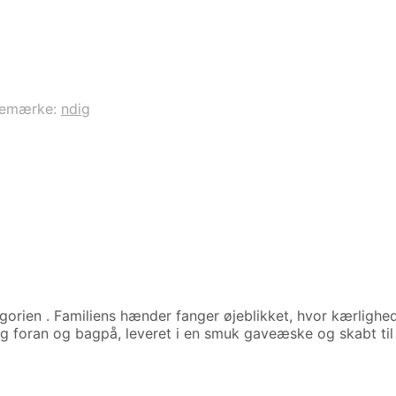
remærke:
ndig
egorien
. Familiens hænder fanger øjeblikket, hvor kærlighed
g foran og bagpå, leveret i en smuk gaveæske og skabt til 