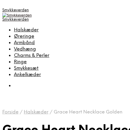
Smykkeverden
Smykkeverden
Halskæder
Øreringe
Armbånd
Vedhæng
Charms & Perler
Ringe
Smykkesæt
Ankelkæder
Forside
/
Halskæder
/
Grace Heart Necklace Golden