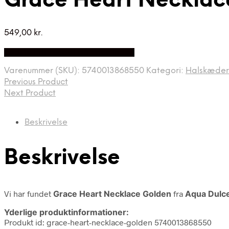
Grace Heart Necklac
549,00
kr.
Bedste Pris Fundet på Price Index
Varenummer (SKU):
5740013868550
Kategori:
Halskæder
Previous Product
Next Product
Beskrivelse
Beskrivelse
Vi har fundet
Grace Heart Necklace Golden
fra
Aqua Dulc
Yderlige produktinformationer:
Produkt id: grace-heart-necklace-golden 5740013868550