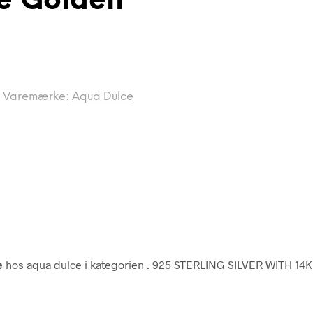
e Golden
Varemærke:
Aqua Dulce
e
hos aqua dulce i kategorien
. 925 STERLING SILVER WITH 14