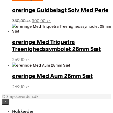
øreringe Guldbelagt Sølv Med Perle
Den
Den
750,00
kr.
300,00
kr.
oprindelige
aktuelle
pris
pris
var:
er:
øreringe Med Triquetra
750,00 kr..
300,00 kr..
Treenighedssymbolet 28mm Sæt
269,10
kr.
øreringe Med Aum 28mm Sæt
269,10
kr.
© Smykkeverden.dk
×
Halskæder