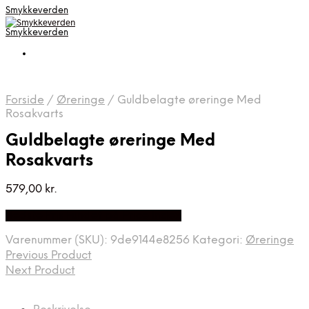
Smykkeverden
Smykkeverden
Forside
/
Øreringe
/
Guldbelagte øreringe Med
Rosakvarts
Guldbelagte øreringe Med
Rosakvarts
579,00
kr.
Bedste Pris Fundet på Price Index
Varenummer (SKU):
9de9144e8256
Kategori:
Øreringe
Previous Product
Next Product