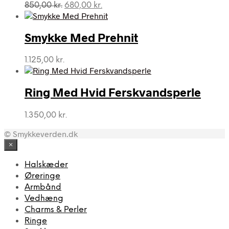
Den
Den
850,00
kr.
680,00
kr.
oprindelige
aktuelle
pris
pris
var:
er:
Smykke Med Prehnit
850,00 kr..
680,00 kr..
1.125,00
kr.
Ring Med Hvid Ferskvandsperle
1.350,00
kr.
© Smykkeverden.dk
×
Halskæder
Øreringe
Armbånd
Vedhæng
Charms & Perler
Ringe