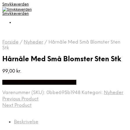
Smykkeverden
Smykkeverden
Forside
/
Nyheder
/
Hårnåle Med Små Blomster Sten
Stk
Hårnåle Med Små Blomster Sten Stk
99,00
kr.
Bedste Pris Fundet på Price Index
Varenummer (SKU):
0bbe695b1948
Kategori:
Nyheder
Previous Product
Next Product
Beskrivelse