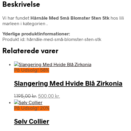
Beskrivelse
Vi har fundet
Hårnåle Med Små Blomster Sten Stk
hos lili
marleen i kategorien
.
Yderlige produktinformationer:
Produkt id: hårnåle-med-små-blomster-sten-stk
Relaterede varer
På Udsalg! 58%
Slangering Med Hvide Blå Zirkonia
Den
Den
1.195,00
kr.
500,00
kr.
oprindelige
aktuelle
pris
pris
På Udsalg! 20%
var:
er:
1.195,00 kr..
500,00 kr..
Sølv Collier