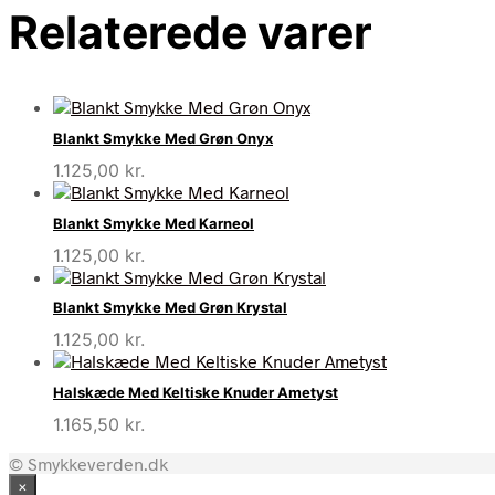
Relaterede varer
Blankt Smykke Med Grøn Onyx
1.125,00
kr.
Blankt Smykke Med Karneol
1.125,00
kr.
Blankt Smykke Med Grøn Krystal
1.125,00
kr.
Halskæde Med Keltiske Knuder Ametyst
1.165,50
kr.
© Smykkeverden.dk
×