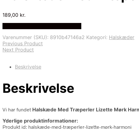
189,00
kr.
Bedste Pris Fundet på Price Index
Varenummer (SKU):
8910b47146a2
Kategori:
Halskæder
Previous Product
Next Product
Beskrivelse
Beskrivelse
Vi har fundet
Halskæde Med Træperler Lizette Mørk Har
Yderlige produktinformationer:
Produkt id: halskæde-med-træperler-lizette-mørk-harmoni