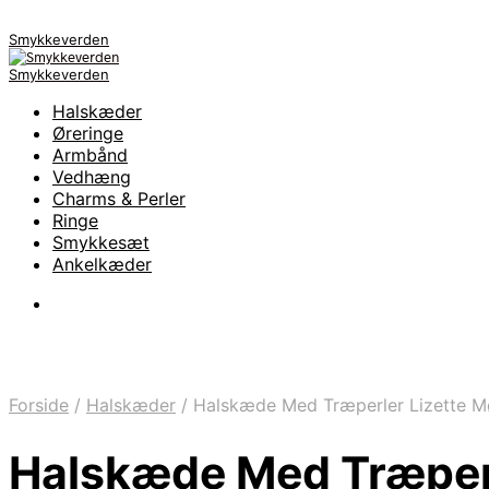
Smykkeverden
Smykkeverden
Halskæder
Øreringe
Armbånd
Vedhæng
Charms & Perler
Ringe
Smykkesæt
Ankelkæder
Forside
/
Halskæder
/
Halskæde Med Træperler Lizette M
Halskæde Med Træperl