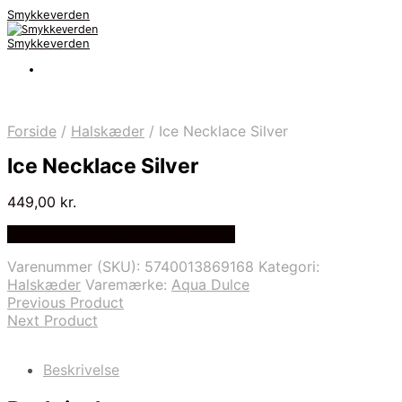
Smykkeverden
Smykkeverden
Forside
/
Halskæder
/
Ice Necklace Silver
Ice Necklace Silver
449,00
kr.
Bedste Pris Fundet på Price Index
Varenummer (SKU):
5740013869168
Kategori:
Halskæder
Varemærke:
Aqua Dulce
Previous Product
Next Product
Beskrivelse