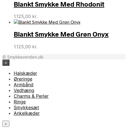
Blankt Smykke Med Rhodonit
1.125,00
kr.
Blankt Smykke Med Grøn Onyx
1.125,00
kr.
© Smykkeverden.dk
×
Halskæder
Øreringe
Armbånd
Vedhæng
Charms & Perler
Ringe
Smykkesæt
Ankelkæder
×