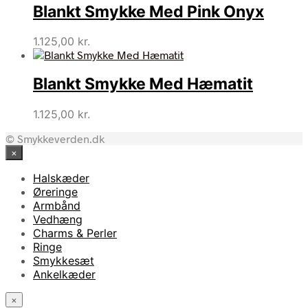
Blankt Smykke Med Pink Onyx
1.125,00
kr.
Blankt Smykke Med Hæmatit
1.125,00
kr.
© Smykkeverden.dk
×
Halskæder
Øreringe
Armbånd
Vedhæng
Charms & Perler
Ringe
Smykkesæt
Ankelkæder
×