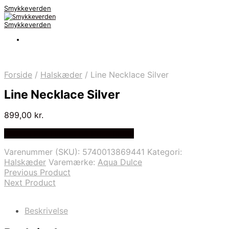
Smykkeverden
Smykkeverden
Forside
/
Halskæder
/
Line Necklace Silver
Line Necklace Silver
899,00
kr.
Bedste Pris Fundet på Price Index
Varenummer (SKU):
5740013869441
Kategori:
Halskæder
Varemærke:
Aqua Dulce
Previous Product
Next Product
Beskrivelse