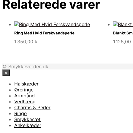
Relaterede varer
Ring Med Hvid Ferskvandsperle
Blankt Sm
1.350,00
kr.
1.125,00
© Smykkeverden.dk
×
Halskæder
Øreringe
Armbånd
Vedhæng
Charms & Perler
Ringe
Smykkesæt
Ankelkæder