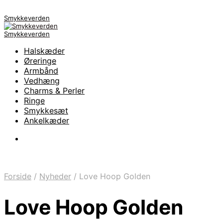
Smykkeverden
Smykkeverden
Halskæder
Øreringe
Armbånd
Vedhæng
Charms & Perler
Ringe
Smykkesæt
Ankelkæder
Forside
/
Nyheder
/
Love Hoop Golden
Love Hoop Golden