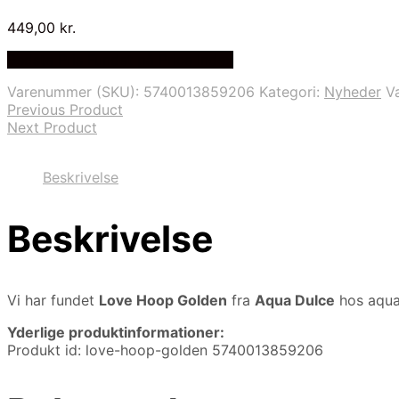
449,00
kr.
Bedste Pris Fundet på Price Index
Varenummer (SKU):
5740013859206
Kategori:
Nyheder
V
Previous Product
Next Product
Beskrivelse
Beskrivelse
Vi har fundet
Love Hoop Golden
fra
Aqua Dulce
hos aqua
Yderlige produktinformationer:
Produkt id: love-hoop-golden 5740013859206