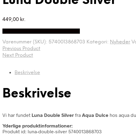
Luna Double Silver
449,00
kr.
Bedste Pris Fundet på Price Index
Varenummer (SKU):
5740013868703
Kategori:
Nyheder
V
Previous Product
Next Product
Beskrivelse
Beskrivelse
Vi har fundet
Luna Double Silver
fra
Aqua Dulce
hos aqua du
Yderlige produktinformationer:
Produkt id: luna-double-silver 5740013868703