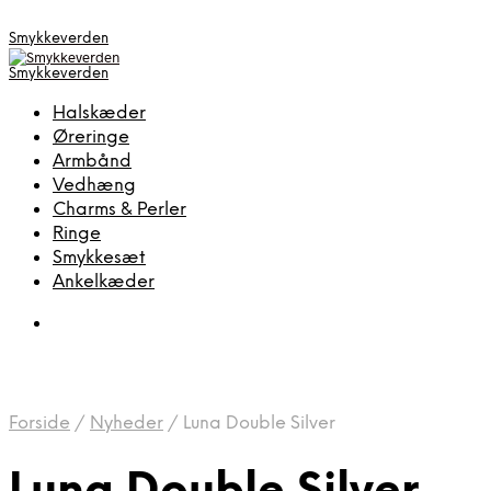
Smykkeverden
Smykkeverden
Halskæder
Øreringe
Armbånd
Vedhæng
Charms & Perler
Ringe
Smykkesæt
Ankelkæder
Forside
/
Nyheder
/
Luna Double Silver