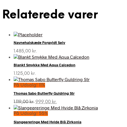
Relaterede varer
Navnehalskæde Forgyldt Sølv
1.485,00
kr.
Blankt Smykke Med Aqua Calcedon
1.125,00
kr.
På Udsalg! 11%
Thomas Sabo Butterfly Guldring Str
Den
Den
1.119,00
kr.
999,00
kr.
oprindelige
aktuelle
pris
pris
På Udsalg! 55%
var:
er:
Slangeøreringe Med Hvide Blå Zirkonia
1.119,00 kr..
999,00 kr..