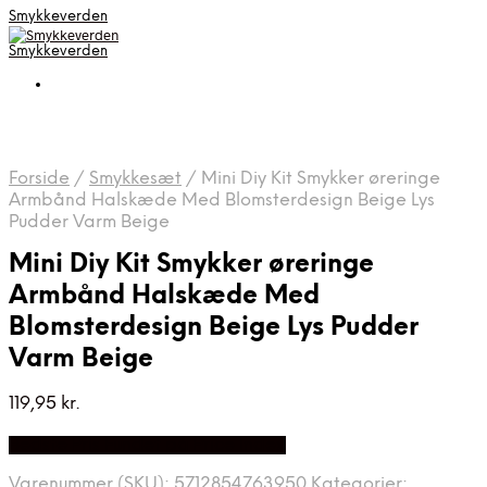
Smykkeverden
Smykkeverden
Forside
/
Smykkesæt
/
Mini Diy Kit Smykker øreringe
Armbånd Halskæde Med Blomsterdesign Beige Lys
Pudder Varm Beige
Mini Diy Kit Smykker øreringe
Armbånd Halskæde Med
Blomsterdesign Beige Lys Pudder
Varm Beige
119,95
kr.
Bedste Pris Fundet på Price Index
Varenummer (SKU):
5712854763950
Kategorier: