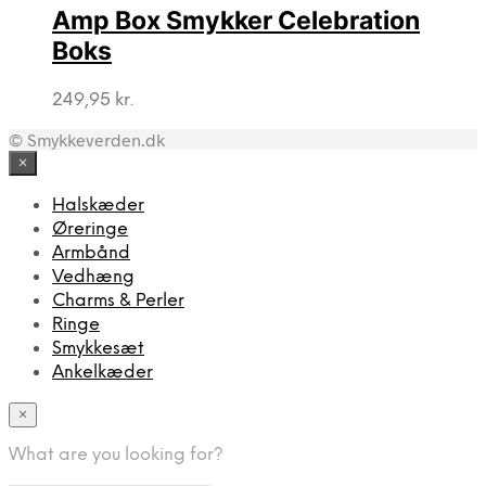
Amp Box Smykker Celebration
Boks
249,95
kr.
© Smykkeverden.dk
×
Halskæder
Øreringe
Armbånd
Vedhæng
Charms & Perler
Ringe
Smykkesæt
Ankelkæder
×
What are you looking for?