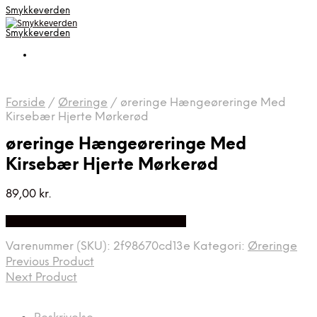
Smykkeverden
Smykkeverden
Forside
/
Øreringe
/
øreringe Hængeøreringe Med
Kirsebær Hjerte Mørkerød
øreringe Hængeøreringe Med
Kirsebær Hjerte Mørkerød
89,00
kr.
Bedste Pris Fundet på Price Index
Varenummer (SKU):
2f98670cd13e
Kategori:
Øreringe
Previous Product
Next Product