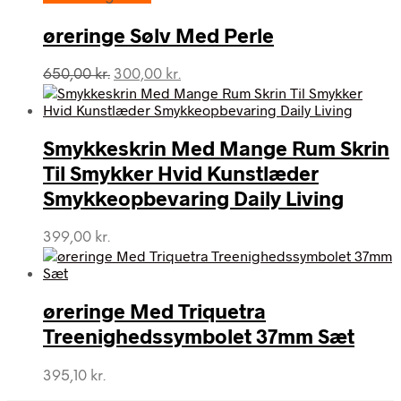
øreringe Sølv Med Perle
Den
Den
650,00
kr.
300,00
kr.
oprindelige
aktuelle
pris
pris
var:
er:
Smykkeskrin Med Mange Rum Skrin
650,00 kr..
300,00 kr..
Til Smykker Hvid Kunstlæder
Smykkeopbevaring Daily Living
399,00
kr.
øreringe Med Triquetra
Treenighedssymbolet 37mm Sæt
395,10
kr.