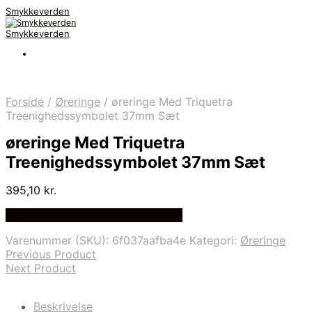
Smykkeverden
Smykkeverden
Forside
/
Øreringe
/
øreringe Med Triquetra
Treenighedssymbolet 37mm Sæt
øreringe Med Triquetra
Treenighedssymbolet 37mm Sæt
395,10
kr.
Bedste Pris Fundet på Price Index
Varenummer (SKU):
6f037aafba4e
Kategori:
Øreringe
Previous Product
Next Product
Beskrivelse