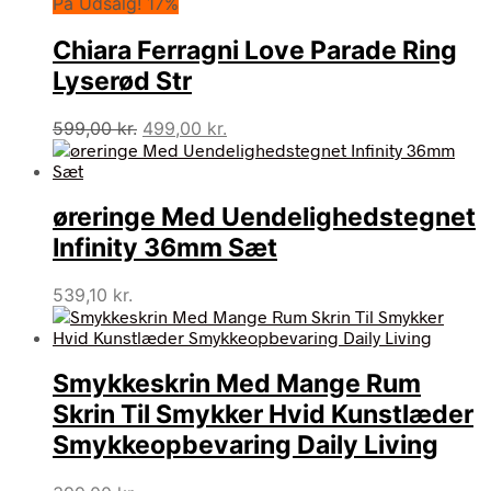
På Udsalg! 17%
Chiara Ferragni Love Parade Ring
Lyserød Str
Den
Den
599,00
kr.
499,00
kr.
oprindelige
aktuelle
pris
pris
var:
er:
øreringe Med Uendelighedstegnet
599,00 kr..
499,00 kr..
Infinity 36mm Sæt
539,10
kr.
Smykkeskrin Med Mange Rum
Skrin Til Smykker Hvid Kunstlæder
Smykkeopbevaring Daily Living