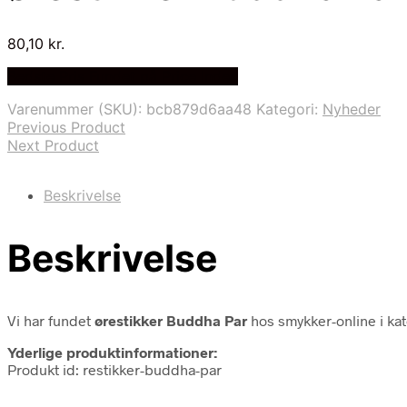
80,10
kr.
Bedste Pris Fundet på Price Index
Varenummer (SKU):
bcb879d6aa48
Kategori:
Nyheder
Previous Product
Next Product
Beskrivelse
Beskrivelse
Vi har fundet
ørestikker Buddha Par
hos smykker-online i ka
Yderlige produktinformationer:
Produkt id: restikker-buddha-par