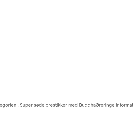
tegorien
. Super søde ørestikker med BuddhaØreringe informat