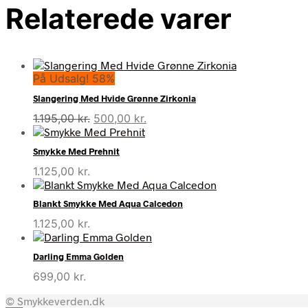
Relaterede varer
På Udsalg! 58%
Slangering Med Hvide Grønne Zirkonia
Den
Den
1.195,00
kr.
500,00
kr.
oprindelige
aktuelle
pris
pris
Smykke Med Prehnit
var:
er:
1.125,00
kr.
1.195,00 kr..
500,00 kr..
Blankt Smykke Med Aqua Calcedon
1.125,00
kr.
Darling Emma Golden
699,00
kr.
© Smykkeverden.dk