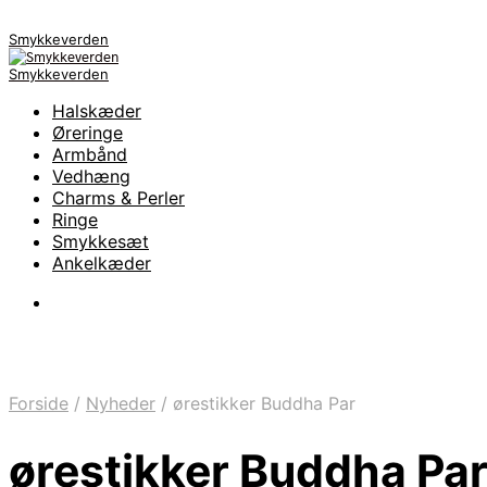
Smykkeverden
Smykkeverden
Halskæder
Øreringe
Armbånd
Vedhæng
Charms & Perler
Ringe
Smykkesæt
Ankelkæder
Forside
/
Nyheder
/
ørestikker Buddha Par
ørestikker Buddha Pa