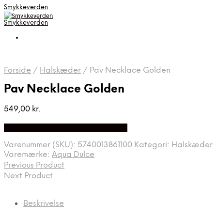
Smykkeverden
Smykkeverden
Forside
/
Halskæder
/
Pav Necklace Golden
Pav Necklace Golden
549,00
kr.
Bedste Pris Fundet på Price Index
Varenummer (SKU):
5740013861100
Kategori:
Halskæder
Varemærke:
Aqua Dulce
Previous Product
Next Product
Beskrivelse