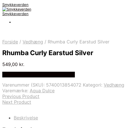
Smykkeverden
Smykkeverden
Forside
/
Vedhæng
/
Rhumba Curly Earstud Silver
Rhumba Curly Earstud Silver
549,00
kr.
Bedste Pris Fundet på Price Index
Varenummer (SKU):
5740013854072
Kategori:
Vedhæng
Varemærke:
Aqua Dulce
Previous Product
Next Product
Beskrivelse