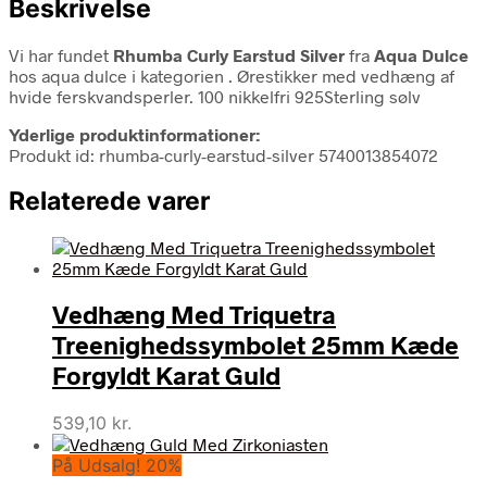
Beskrivelse
Vi har fundet
Rhumba Curly Earstud Silver
fra
Aqua Dulce
hos aqua dulce i kategorien
. Ørestikker med vedhæng af
hvide ferskvandsperler. 100 nikkelfri 925Sterling sølv
Yderlige produktinformationer:
Produkt id: rhumba-curly-earstud-silver 5740013854072
Relaterede varer
Vedhæng Med Triquetra
Treenighedssymbolet 25mm Kæde
Forgyldt Karat Guld
539,10
kr.
På Udsalg! 20%