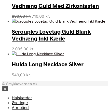
Vedhæng Guld Med Zirkoniasten
Den
Den
890,00
kr.
710,00
kr.
oprindelige
aktuelle
pris
pris
Scrouples Lovetag Guld Blank
var:
er:
890,00 kr..
710,00 kr..
Vedhæng Inkl Kæde
2.095,00
kr.
Hulda Long Necklace Silver
549,00
kr.
© Smykkeverden.dk
×
Halskæder
Øreringe
Armbånd