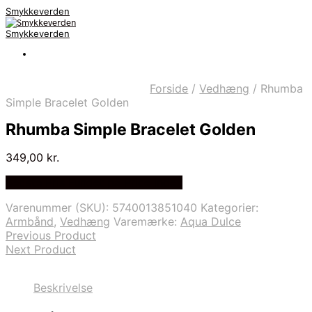
Smykkeverden
Smykkeverden
Forside
/
Vedhæng
/
Rhumba
Simple Bracelet Golden
Rhumba Simple Bracelet Golden
349,00
kr.
Bedste Pris Fundet på Price Index
Varenummer (SKU):
5740013851040
Kategorier:
Armbånd
,
Vedhæng
Varemærke:
Aqua Dulce
Previous Product
Next Product
Beskrivelse