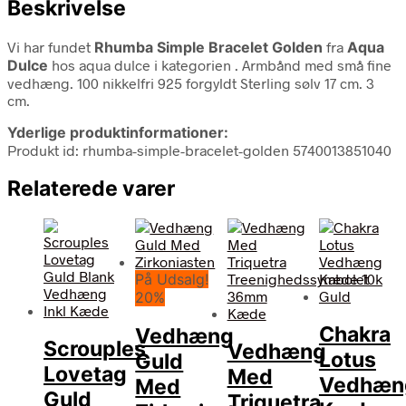
Beskrivelse
Vi har fundet
Rhumba Simple Bracelet Golden
fra
Aqua
Dulce
hos aqua dulce i kategorien
. Armbånd med små fine
vedhæng. 100 nikkelfri 925 forgyldt Sterling sølv 17 cm. 3
cm.
Yderlige produktinformationer:
Produkt id: rhumba-simple-bracelet-golden 5740013851040
Relaterede varer
På Udsalg!
20%
Chakra
Vedhæng
Scrouples
Vedhæng
Lotus
Guld
Lovetag
Med
Vedhæn
Med
Guld
Triquetra