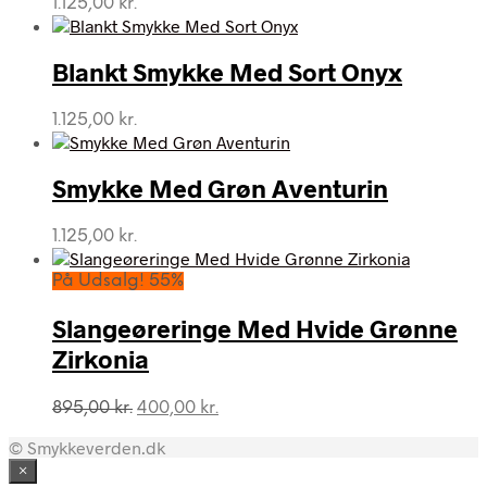
1.125,00
kr.
Blankt Smykke Med Sort Onyx
1.125,00
kr.
Smykke Med Grøn Aventurin
1.125,00
kr.
På Udsalg! 55%
Slangeøreringe Med Hvide Grønne
Zirkonia
Den
Den
895,00
kr.
400,00
kr.
oprindelige
aktuelle
© Smykkeverden.dk
pris
pris
var:
er:
×