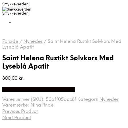
Smykkeverden
Smykkeverden
Forside
/
Nyheder
/
Saint Helena Rustikt Sølvkors Med
Lyseblå Apatit
Saint Helena Rustikt Sølvkors Med
Lyseblå Apatit
800,00
kr.
Bedste Pris Fundet på Price Index
Varenummer (SKU):
50aff05dcc8f
Kategori:
Nyheder
Varemærke:
Nina Rnde
Previous Product
Next Product