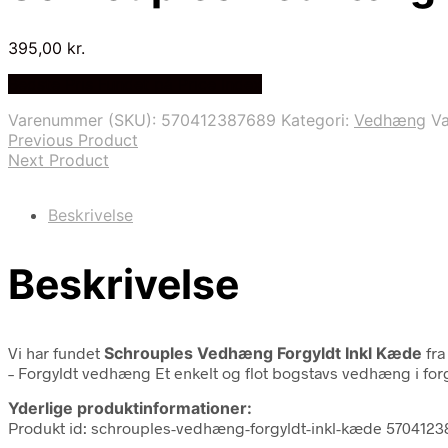
395,00
kr.
Bedste Pris Fundet på Price Index
Varenummer (SKU):
570412387689
Kategori:
Vedhæng
V
Previous Product
Next Product
Beskrivelse
Beskrivelse
Vi har fundet
Schrouples Vedhæng Forgyldt Inkl Kæde
fr
– Forgyldt vedhæng Et enkelt og flot bogstavs vedhæng i forgyl
Yderlige produktinformationer:
Produkt id: schrouples-vedhæng-forgyldt-inkl-kæde 570412