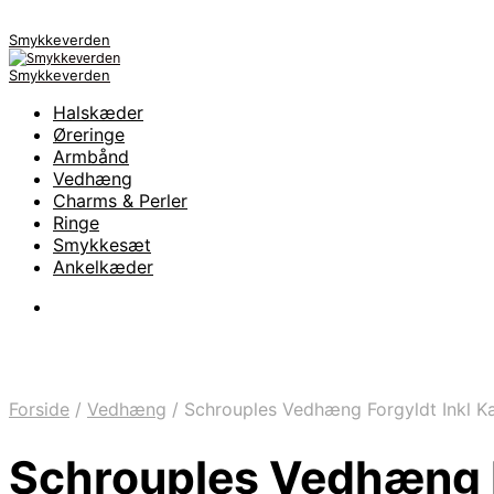
Smykkeverden
Smykkeverden
Halskæder
Øreringe
Armbånd
Vedhæng
Charms & Perler
Ringe
Smykkesæt
Ankelkæder
Forside
/
Vedhæng
/
Schrouples Vedhæng Forgyldt Inkl 
Schrouples Vedhæng F