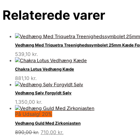
Relaterede varer
Vedhæng Med Triquetra Treenighedssymbolet 25mm Kæde Forg
539,10
kr.
Chakra Lotus Vedhæng Kæde
881,10
kr.
Vedhæng Sølv Forgyldt Sølv
1.350,00
kr.
På Udsalg! 20%
Vedhæng Guld Med Zirkoniasten
Den
Den
890,00
kr.
710,00
kr.
oprindelige
aktuelle