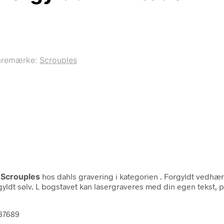
aremærke:
Scrouples
a
Scrouples
hos dahls gravering i kategorien
. Forgyldt vedhæ
dt sølv. L bogstavet kan lasergraveres med din egen tekst, på si
387689