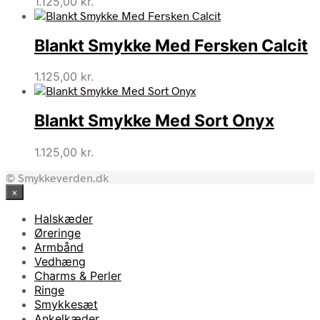
1.125,00
kr.
Blankt Smykke Med Fersken Calcit
1.125,00
kr.
Blankt Smykke Med Sort Onyx
1.125,00
kr.
© Smykkeverden.dk
×
Halskæder
Øreringe
Armbånd
Vedhæng
Charms & Perler
Ringe
Smykkesæt
Ankelkæder