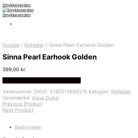
Smykkeverden
Smykkeverden
Forside
/
Nyheder
/
Sinna Pearl Earhook Golden
Sinna Pearl Earhook Golden
399,00
kr.
Bedste Pris Fundet på Price Index
Varenummer (SKU):
5740013868215
Kategori:
Nyheder
Varemærke:
Aqua Dulce
Previous Product
Next Product
Beskrivelse