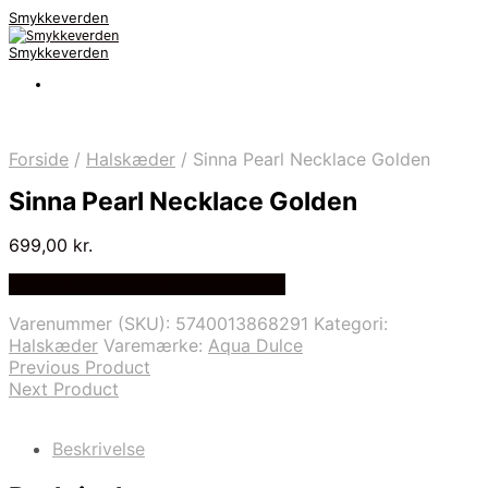
Smykkeverden
Smykkeverden
Forside
/
Halskæder
/
Sinna Pearl Necklace Golden
Sinna Pearl Necklace Golden
699,00
kr.
Bedste Pris Fundet på Price Index
Varenummer (SKU):
5740013868291
Kategori:
Halskæder
Varemærke:
Aqua Dulce
Previous Product
Next Product
Beskrivelse