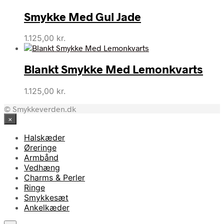
Smykke Med Gul Jade
1.125,00
kr.
Blankt Smykke Med Lemonkvarts
1.125,00
kr.
© Smykkeverden.dk
×
Halskæder
Øreringe
Armbånd
Vedhæng
Charms & Perler
Ringe
Smykkesæt
Ankelkæder