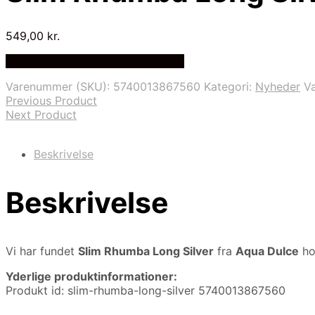
549,00
kr.
Bedste Pris Fundet på Price Index
Varenummer (SKU):
5740013867560
Kategori:
Nyheder
V
Previous Product
Next Product
Beskrivelse
Beskrivelse
Vi har fundet
Slim Rhumba Long Silver
fra
Aqua Dulce
ho
Yderlige produktinformationer:
Produkt id: slim-rhumba-long-silver 5740013867560