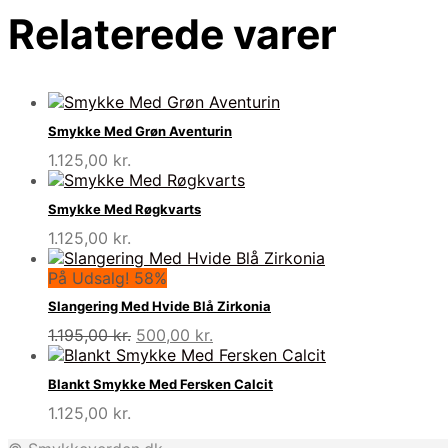
Relaterede varer
Smykke Med Grøn Aventurin
1.125,00
kr.
Smykke Med Røgkvarts
1.125,00
kr.
På Udsalg! 58%
Slangering Med Hvide Blå Zirkonia
Den
Den
1.195,00
kr.
500,00
kr.
oprindelige
aktuelle
pris
pris
Blankt Smykke Med Fersken Calcit
var:
er:
1.125,00
kr.
1.195,00 kr..
500,00 kr..