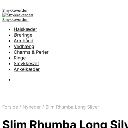
Smykkeverden
Smykkeverden
Halskæder
Øreringe
Armbånd
Vedhæng
Charms & Perler
Ringe
Smykkesæt
Ankelkæder
Forside
/
Nyheder
/
Slim Rhumba Long Silver
Slim Rhumba Long Sil