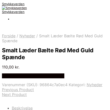
Smykkeverden
Smykkeverden
Forside
/
Nyheder
/
Smalt Læder Bælte Rød Med Guld
Spænde
Smalt Læder Bælte Rød Med Guld
Spænde
110,00
kr.
Bedste Pris Fundet på Price Index
Varenummer (SKU):
96864c7a0ec4
Kategori:
Nyheder
Previous Product
Next Product
Beskrivelse