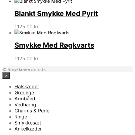
Blankt Smykke Med Pyrit
1.125,00
kr.
Smykke Med Røgkvarts
1.125,00
kr.
© Smykkeverden.dk
×
Halskæder
Øreringe
Armbånd
Vedhæng
Charms & Perler
Ringe
Smykkesæt
Ankelkæder