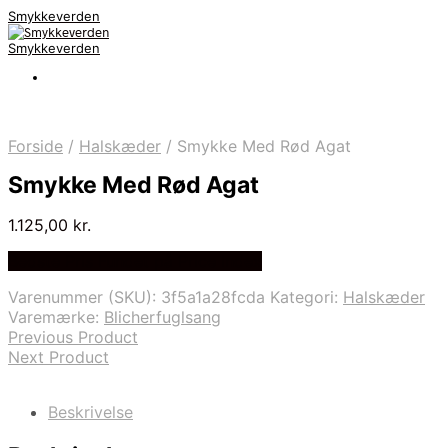
Smykkeverden
Smykkeverden
Forside
/
Halskæder
/
Smykke Med Rød Agat
Smykke Med Rød Agat
1.125,00
kr.
Bedste Pris Fundet på Price Index
Varenummer (SKU):
3f5a1a28fcda
Kategori:
Halskæder
Varemærke:
Blicherfuglsang
Previous Product
Next Product
Beskrivelse