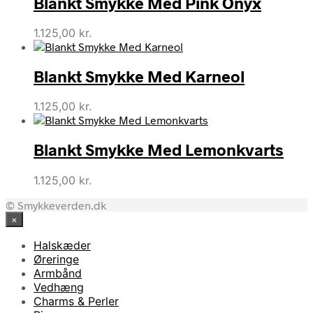
Blankt Smykke Med Pink Onyx
1.125,00
kr.
Blankt Smykke Med Karneol
1.125,00
kr.
Blankt Smykke Med Lemonkvarts
1.125,00
kr.
© Smykkeverden.dk
×
Halskæder
Øreringe
Armbånd
Vedhæng
Charms & Perler