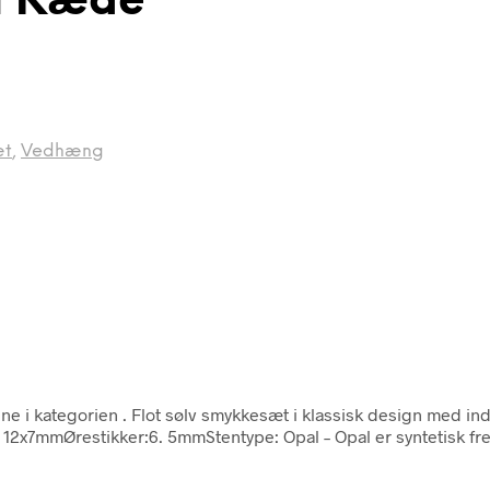
l Kæde
æt
,
Vedhæng
ne i kategorien
. Flot sølv smykkesæt i klassisk design med ind
x7mmØrestikker:6. 5mmStentype: Opal – Opal er syntetisk fre