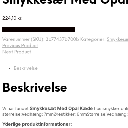
Smykkesæt Med Opa
224,10
kr.
Bedste Pris Fundet på Price Index
Varenummer (SKU):
3c77437b700b
Kategorier:
Smykkes
Previous Product
Next Product
Beskrivelse
Beskrivelse
Vi har fundet
Smykkesæt Med Opal Kæde
hos smykker-onli
størrelse:Vedhæng: 7mmØrestikker: 6mmStørrelse:Vedhæng: 12
Yderlige produktinformationer: