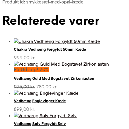
Produkt id: smykkesæt-med-opal-kæde
Relaterede varer
Chakra Vedhæng Forgyldt 50mm Kæde
999,00
kr.
På Udsalg! 20%
Vedhæng Guld Med Bogstavet Zirkoniasten
Den
Den
975,00
kr.
780,00
kr.
oprindelige
aktuelle
pris
pris
Vedhæng Englevinger Kæde
var:
er:
975,00 kr..
780,00 kr..
899,00
kr.
Vedhæng Sølv Forgyldt Sølv