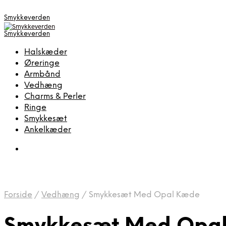
Smykkeverden
Smykkeverden
Halskæder
Øreringe
Armbånd
Vedhæng
Charms & Perler
Ringe
Smykkesæt
Ankelkæder
Forside
/
Vedhæng
/
Smykkesæt Med Opal Kæde