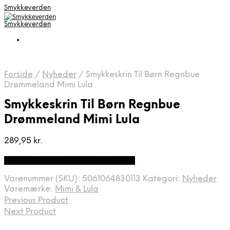
Smykkeverden
Smykkeverden
Forside
/
Nyheder
/
Smykkeskrin Til Børn Regnbue
Drømmeland Mimi Lula
Smykkeskrin Til Børn Regnbue
Drømmeland Mimi Lula
289,95
kr.
Bedste Pris Fundet på Price Index
Varenummer (SKU):
5061064830113
Kategori:
Nyheder
Varemærke:
Mimi & Lula
Previous Product
Next Product